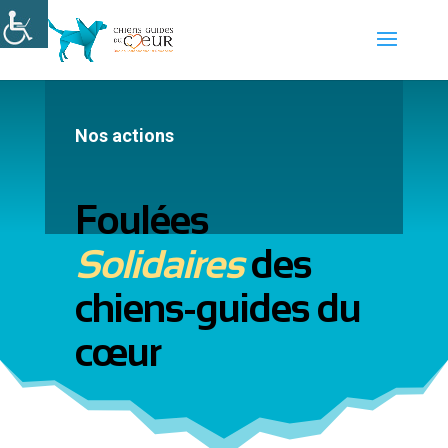
Nos actions
Foulées
Solidaires
des
chiens-guides du
cœur