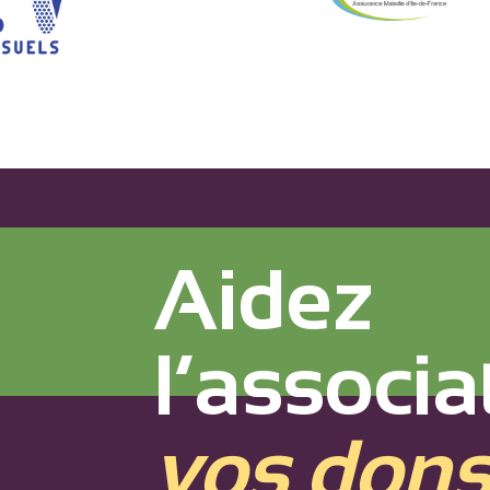
Aidez
l’associa
vos don