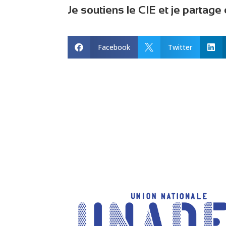
Je soutiens le CIE et je partag
Facebook
Twitter


