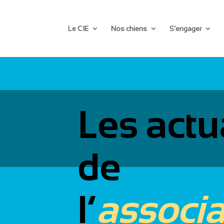
Le CIE
Nos chiens
S’engager
Les actu
de
l’
associa