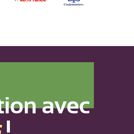
tion avec
s
!