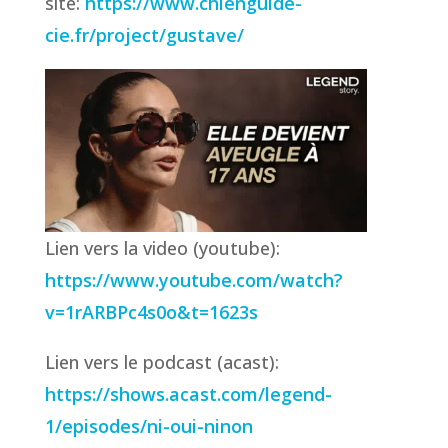
site:
https://www.chienguide-
cie.fr/project/gustave/
Lien vers la video (youtube):
https://www.youtube.com/watch?
v=1rARBPc4s0o&t=1623s
Lien vers le podcast (acast):
https://shows.acast.com/legend-
1/episodes/ni-oui-ninon