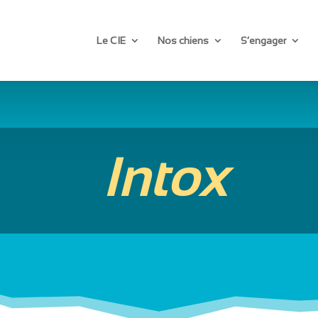
Le CIE
Nos chiens
S’engager
Intox