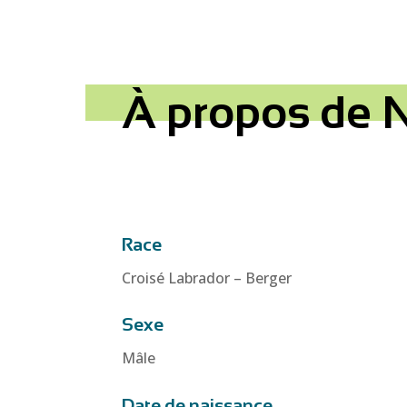
À propos de 
Race
Croisé Labrador – Berger
Sexe
Mâle
Date de naissance