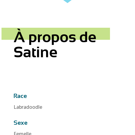
À propos de
Satine
Race
Labradoodle
Sexe
Femelle