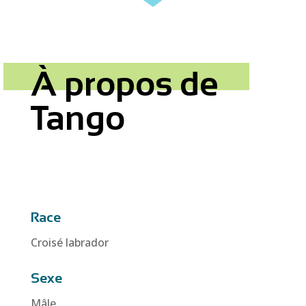
À propos de
Tango
Race
Croisé labrador
Sexe
Mâle