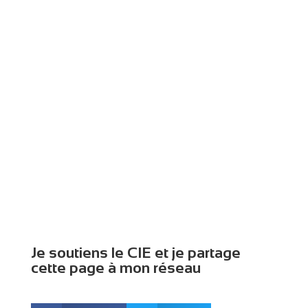
Telma
assise
au bord
du
trottoir
avec
son
bénéficiaire,
Christian
Je soutiens le CIE et je partage
cette page à mon réseau