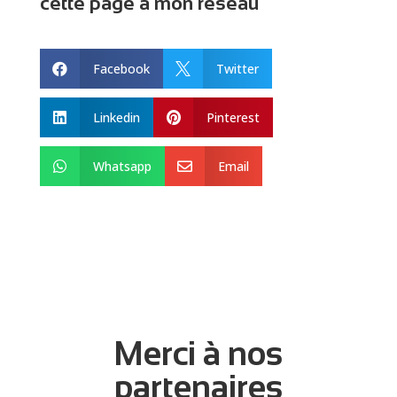
cette page à mon réseau
Facebook
Twitter


Linkedin
Pinterest


Whatsapp
Email


Merci à nos
partenaires