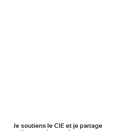
avec
des
lunettes
sur la
tete
Je soutiens le CIE et je partage