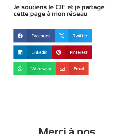
Je soutiens le CIE et je partage
cette page à mon réseau
Facebook
Twitter


Linkedin
Pinterest


Whatsapp
Email


Merci à nos